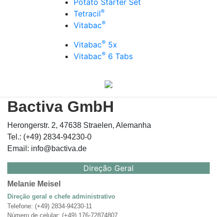
Potato Starter Set
®
Tetracil
®
Vitabac
®
Vitabac
5x
®
Vitabac
6 Tabs
Bactiva GmbH
Herongerstr. 2, 47638 Straelen, Alemanha
Tel.: (+49) 2834-94230-0
Email: info@bactiva.de
Direção Geral
Melanie Meisel
Direção geral e chefe administrativo
Telefone: (+49) 2834-94230-11
Número de celular: (+49) 176-72874807