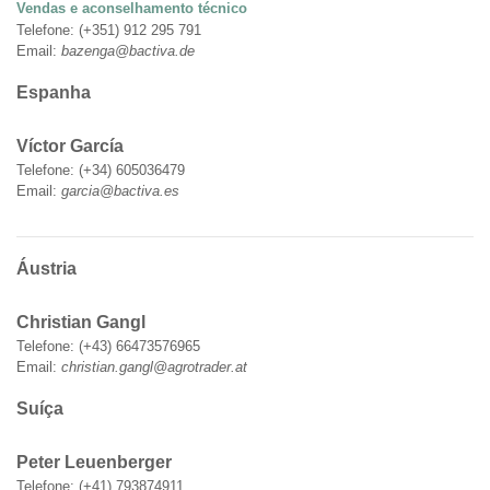
Vendas e aconselhamento técnico
Telefone: (+351) 912 295 791
Email:
bazenga@bactiva.de
Espanha
Víctor García
Telefone: (+34) 605036479
Email:
garcia@bactiva.es
Áustria
Christian Gangl
Telefone: (+43) 66473576965
Email:
christian.gangl@agrotrader.at
Suíça
Peter Leuenberger
Telefone: (+41) 793874911