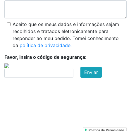
Aceito que os meus dados e informações sejam
recolhidos e tratados eletronicamente para
responder ao meu pedido. Tomei conhecimento
da
política de privacidade.
Favor, insira o código de segurança:
Informações sobre
Deutsch
Español
Nederlands
Italiano
a empresa
English
Termos e
condições
FAQ
Política de Privacidade