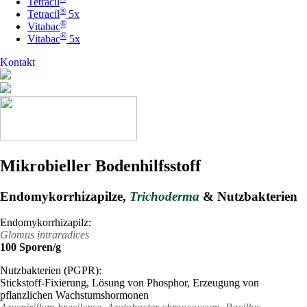
Tetracil
®
Tetracil
5x
®
Vitabac
®
Vitabac
5x
Kontakt
Mikrobieller Bodenhilfsstoff
Endomykorrhizapilze,
Trichoderma
& Nutzbakterien
Endomykorrhizapilz:
Glomus intraradices
100 Sporen/g
Nutzbakterien (PGPR):
Stickstoff-Fixierung, Lösung von Phosphor, Erzeugung von
pflanzlichen Wachstumshormonen