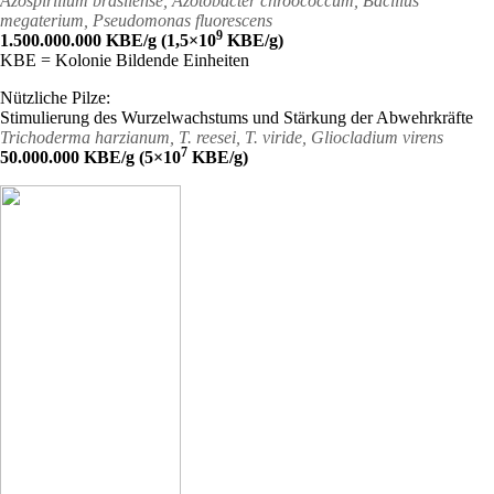
Azospirillum brasilense, Azotobacter chroococcum, Bacillus
megaterium, Pseudomonas fluorescens
9
1.500.000.000 KBE/g (1,5×10
KBE/g)
KBE = Kolonie Bildende Einheiten
Nützliche Pilze:
Stimulierung des Wurzelwachstums und Stärkung der Abwehrkräfte
Trichoderma harzianum, T. reesei, T. viride, Gliocladium virens
7
50.000.000 KBE/g (5×10
KBE/g)