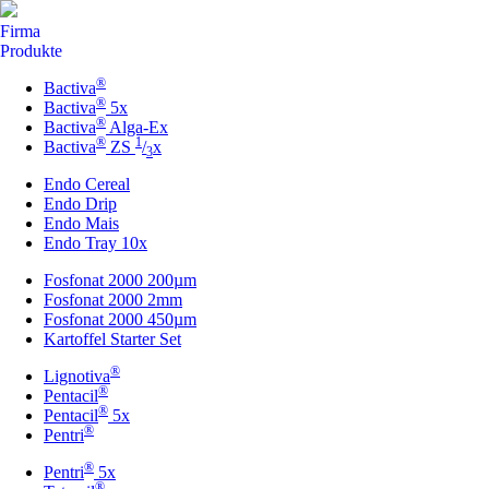
Firma
Produkte
®
Bactiva
®
Bactiva
5x
®
Bactiva
Alga-Ex
®
1
Bactiva
ZS
/
x
3
Endo Cereal
Endo Drip
Endo Mais
Endo Tray 10x
Fosfonat 2000 200µm
Fosfonat 2000 2mm
Fosfonat 2000 450µm
Kartoffel Starter Set
®
Lignotiva
®
Pentacil
®
Pentacil
5x
®
Pentri
®
Pentri
5x
®