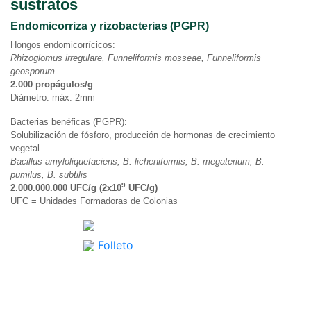
sustratos
Endomicorriza y rizobacterias (PGPR)
Hongos endomicorrícicos:
Rhizoglomus irregulare, Funneliformis mosseae, Funneliformis
geosporum
2.000 propágulos/g
Diámetro: máx. 2mm
Bacterias benéficas (PGPR):
Solubilización de fósforo, producción de hormonas de crecimiento
vegetal
Bacillus amyloliquefaciens, B. licheniformis, B. megaterium, B.
pumilus, B. subtilis
9
2.000.000.000 UFC/g (2x10
UFC/g)
UFC = Unidades Formadoras de Colonias
Folleto